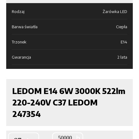
Rodzaj
Żarówka LED
Barwa światła
Ciepła
Trzonek
E14
Gwarancja
2 lata
LEDOM E14 6W 3000K 522lm
220-240V C37 LEDOM
247354