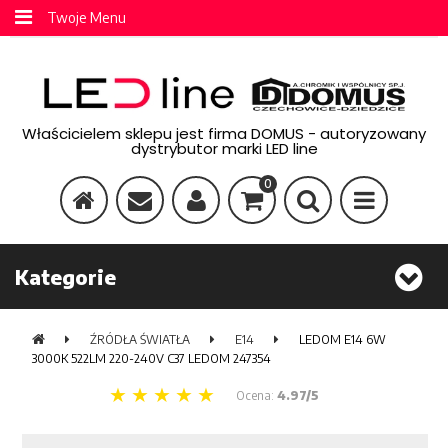
Twoje Menu
Właścicielem sklepu jest firma DOMUS - autoryzowany
dystrybutor marki LED line
0
Kategorie
ŹRÓDŁA ŚWIATŁA
E14
LEDOM E14 6W
3000K 522LM 220-240V C37 LEDOM 247354
Ocena:
4.97/5