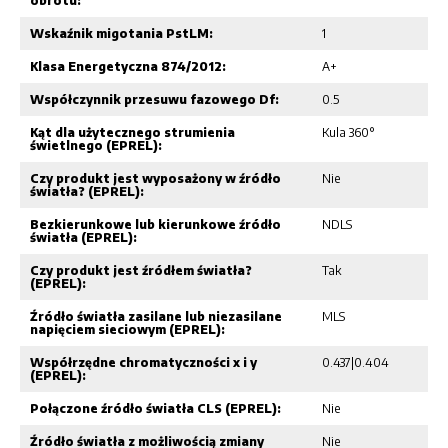
obrotu:
Wskaźnik migotania PstLM:
1
Klasa Energetyczna 874/2012:
A+
Współczynnik przesuwu fazowego Df:
0.5
Kąt dla użytecznego strumienia
Kula 360°
świetlnego (EPREL):
Czy produkt jest wyposażony w źródło
Nie
światła? (EPREL):
Bezkierunkowe lub kierunkowe źródło
NDLS
światła (EPREL):
Czy produkt jest źródłem światła?
Tak
(EPREL):
Źródło światła zasilane lub niezasilane
MLS
napięciem sieciowym (EPREL):
Współrzędne chromatyczności x i y
0.437|0.404
(EPREL):
Połączone źródło światła CLS (EPREL):
Nie
Źródło światła z możliwością zmiany
Nie