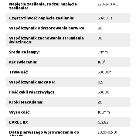
Napięcie zasilania, rodzaj napięcia
220-240 AC
zasilania:
Częstotliwość napięcia zasilania:
50/60Hz
Współczynnik odwzorowania barw Ra:
80
Współczynnik zachowania strumienia
96
świetlnego:
Średnica lampy:
37mm
Kąt świecenia:
180°
Trwałość:
50000h
Współczynnik mocy PF:
0,5
Ilość cykli włącz/wyłącz:
50000
Kroki MacAdama:
≤6
Wysokość:
105mm
EPREL ID:
632322
Data pierwszego wprowadzenia do
2020-02-01