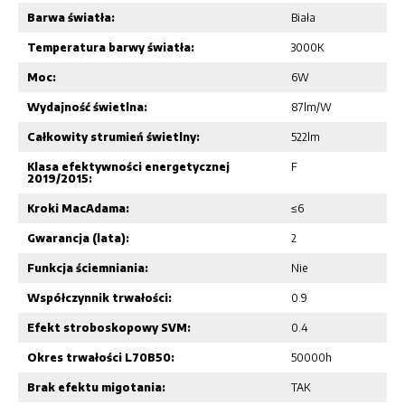
Barwa światła:
Biała
Temperatura barwy światła:
3000K
Moc:
6W
Wydajność świetlna:
87lm/W
Całkowity strumień świetlny:
522lm
Klasa efektywności energetycznej
F
2019/2015:
Kroki MacAdama:
≤6
Gwarancja (lata):
2
Funkcja ściemniania:
Nie
Współczynnik trwałości:
0.9
Efekt stroboskopowy SVM:
0.4
Okres trwałości L70B50:
50000h
Brak efektu migotania:
TAK