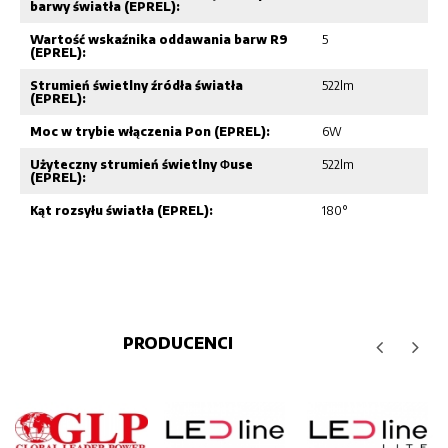
barwy światła (EPREL):
Wartość wskaźnika oddawania barw R9
5
(EPREL):
Strumień świetlny źródła światła
522lm
(EPREL):
Moc w trybie włączenia Pon (EPREL):
6W
Użyteczny strumień świetlny Φuse
522lm
(EPREL):
Kąt rozsyłu światła (EPREL):
180°
PRODUCENCI