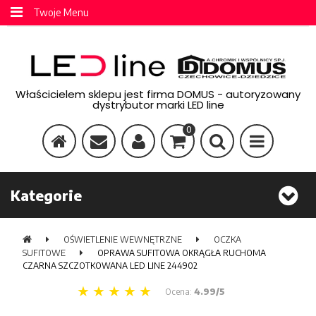
Twoje Menu
Właścicielem sklepu jest firma DOMUS - autoryzowany
dystrybutor marki LED line
0
Kategorie
OŚWIETLENIE WEWNĘTRZNE
OCZKA
SUFITOWE
OPRAWA SUFITOWA OKRĄGŁA RUCHOMA
CZARNA SZCZOTKOWANA LED LINE 244902
Ocena:
4.99/5