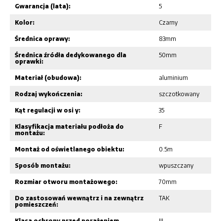
Gwarancja (lata):
5
Kolor:
Czarny
Średnica oprawy:
83mm
Średnica źródła dedykowanego dla
50mm
oprawki:
Materiał (obudowa):
aluminium
Rodzaj wykończenia:
szczotkowany
Kąt regulacji w osi y:
35
Klasyfikacja materiału podłoża do
F
montażu:
Montaż od oświetlanego obiektu:
0.5m
Sposób montażu:
wpuszczany
Rozmiar otworu montażowego:
70mm
Do zastosowań wewnątrz i na zewnątrz
TAK
pomieszczeń:
Klasa ochrony przed porażeniem
III