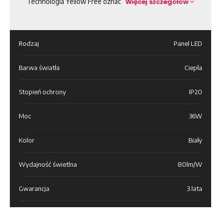
Technologia Yellow Free oznac
Więcej szczegółów
Rodzaj
Panel LED
Barwa światła
Ciepła
Stopień ochrony
IP20
Moc
36W
Kolor
Biały
Wydajność świetlna
80lm/W
Gwarancja
3 lata