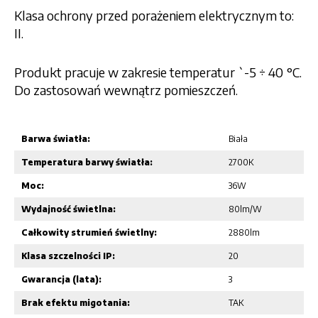
Klasa ochrony przed porażeniem elektrycznym to:
II.
Produkt pracuje w zakresie temperatur `-5 ÷ 40 °C.
Do zastosowań wewnątrz pomieszczeń.
Barwa światła:
Biała
Temperatura barwy światła:
2700K
Moc:
36W
Wydajność świetlna:
80lm/W
Całkowity strumień świetlny:
2880lm
Klasa szczelności IP:
20
Gwarancja (lata):
3
Brak efektu migotania:
TAK