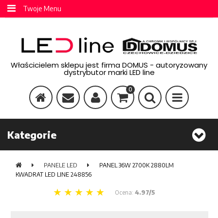
Twoje Menu
Właścicielem sklepu jest firma DOMUS - autoryzowany
dystrybutor marki LED line
0
Kategorie
PANELE LED
PANEL 36W 2700K 2880LM
KWADRAT LED LINE 248856
Ocena:
4.97/5