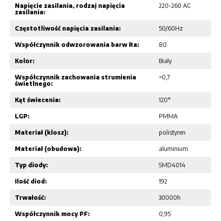
Napięcie zasilania, rodzaj napięcia
220-260 AC
zasilania:
Częstotliwość napięcia zasilania:
50/60Hz
Współczynnik odwzorowania barw Ra:
80
Kolor:
Biały
Współczynnik zachowania strumienia
>0,7
świetlnego:
Kąt świecenia:
120°
LGP:
PMMA
Materiał (klosz):
polistyren
Materiał (obudowa):
aluminium
Typ diody:
SMD4014
Ilość diod:
192
Trwałość:
30000h
Współczynnik mocy PF:
0,95