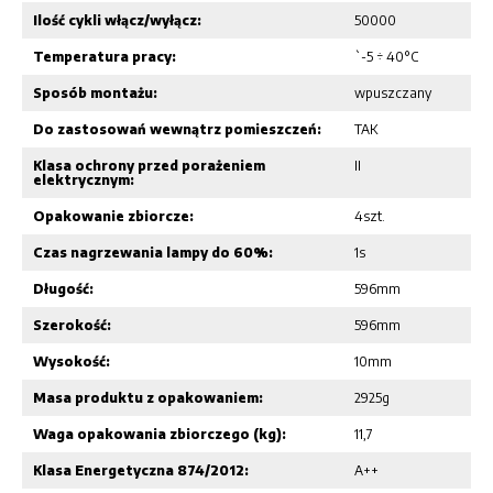
Ilość cykli włącz/wyłącz:
50000
Temperatura pracy:
`-5 ÷ 40°C
Sposób montażu:
wpuszczany
Do zastosowań wewnątrz pomieszczeń:
TAK
Klasa ochrony przed porażeniem
II
elektrycznym:
Opakowanie zbiorcze:
4szt.
Czas nagrzewania lampy do 60%:
1s
Długość:
596mm
Szerokość:
596mm
Wysokość:
10mm
Masa produktu z opakowaniem:
2925g
Waga opakowania zbiorczego (kg):
11,7
Klasa Energetyczna 874/2012:
A++