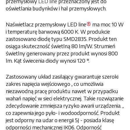
przemysłowy
LED line
przeznaczony jest do
oświetlania budynków i hal przemysłowych.
®
Naświetlacz przemysłowy LED line
ma moc 10 W
i temperaturę barwową 6000 K. W produkcie
zastosowano diodę typu SMD2835. Produkt ten
osiąga skuteczność świetlną 80 lm/W. Strumień
świetlny generowany przez produkt wynosi 800
lm. Kąt świecenia diody wynosi 120 °.
Zastosowany układ zasilający gwarantuje szeroki
zakres napięcia wejściowego , co umożliwia
niezawodną pracę produktu nawet w przypadku
wahań napięć w sieci elektrycznej. Takie rozwiązanie
zdecydowanie zmniejsza ryzyko awarii urządzenia. ,
co zapewnia jego pyło- i wodoodporność. Produkt
jest odporny na udar o energii 5J - posiada klasę
odporności mechanicznej IK06. Odporność