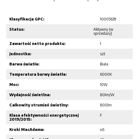
Klasyfikacja GPC:
10005639
Status:
Aktywny (w
sprzedaży)
Zawartość netto produktu:
1
Jednostka:
szt
Barwa światła:
Biała
Temperatura barwy światła:
6000K
Moc:
10W
Wydajność świetlna:
80lm/W
Całkowity strumień świetlny:
800lm
Klasa efektywności energetycznej
F
2019/2015:
Kroki MacAdama:
≤6