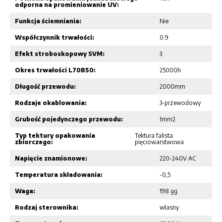
odporna na promieniowanie UV:
Funkcja ściemniania:
Nie
Współczynnik trwałości:
0.9
Efekt stroboskopowy SVM:
3
Okres trwałości L70B50:
25000h
Długość przewodu:
2000mm
Rodzaje okablowania:
3-przewodowy
Grubość pojedynczego przewodu:
1mm2
Typ tektury opakowania
Tektura falista
zbiorczego:
pięciowarstwowa
Napięcie znamionowe:
220-240V AC
Temperatura składowania:
-0,5
Waga:
198 gg
Rodzaj sterownika:
własny