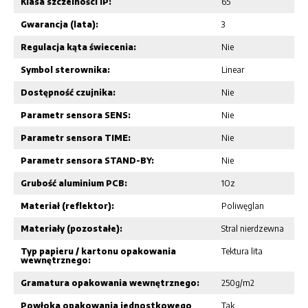
Klasa szczelności IP:
65
Gwarancja (lata):
3
Regulacja kąta świecenia:
Nie
Symbol sterownika:
Linear
Dostępność czujnika:
Nie
Parametr sensora SENS:
Nie
Parametr sensora TIME:
Nie
Parametr sensora STAND-BY:
Nie
Grubość aluminium PCB:
1Oz
Materiał (reflektor):
Poliwęglan
Materiały (pozostałe):
Stral nierdzewna
Typ papieru / kartonu opakowania
Tektura lita
wewnętrznego:
Gramatura opakowania wewnętrznego:
250g/m2
Powłoka opakowania jednostkowego
Tak