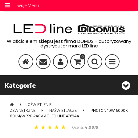
Twoje Menu
Właścicielem sklepu jest firma DOMUS - autoryzowany
dystrybutor marki LED line
0
Kategorie
OŚWIETLENIE
ZEWNĘTRZNE
NAŚWIETLACZE
PHOTON 10W 6000K
80LM/W 220-240V AC LED LINE 476944
Ocena:
4.99/5