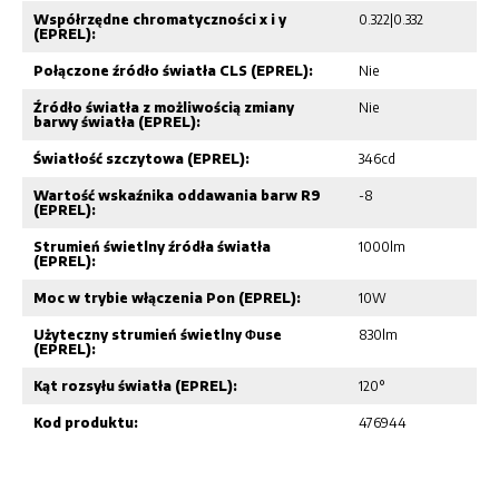
Współrzędne chromatyczności x i y
0.322|0.332
(EPREL):
Połączone źródło światła CLS (EPREL):
Nie
Źródło światła z możliwością zmiany
Nie
barwy światła (EPREL):
Światłość szczytowa (EPREL):
346cd
Wartość wskaźnika oddawania barw R9
-8
(EPREL):
Strumień świetlny źródła światła
1000lm
(EPREL):
Moc w trybie włączenia Pon (EPREL):
10W
Użyteczny strumień świetlny Φuse
830lm
(EPREL):
Kąt rozsyłu światła (EPREL):
120°
Kod produktu:
476944