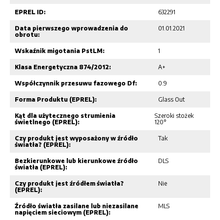
EPREL ID:
632291
Data pierwszego wprowadzenia do
01.01.2021
obrotu:
Wskaźnik migotania PstLM:
1
Klasa Energetyczna 874/2012:
A+
Współczynnik przesuwu fazowego Df:
0.9
Forma Produktu (EPREL):
Glass Out
Kąt dla użytecznego strumienia
Szeroki stożek
świetlnego (EPREL):
120°
Czy produkt jest wyposażony w źródło
Tak
światła? (EPREL):
Bezkierunkowe lub kierunkowe źródło
DLS
światła (EPREL):
Czy produkt jest źródłem światła?
Nie
(EPREL):
Źródło światła zasilane lub niezasilane
MLS
napięciem sieciowym (EPREL):