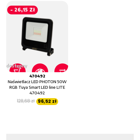
- 26,15 Zł
dostępny
470492
Naświetlacz LED PHOTON 50W
RGB Tuya Smart LED line LITE
470492
128,68 zł
96,52 zł