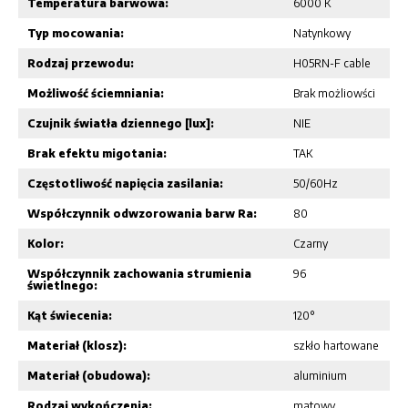
Temperatura barwowa:
6000 K
Typ mocowania:
Natynkowy
Rodzaj przewodu:
H05RN-F cable
Możliwość ściemniania:
Brak możliowści
Czujnik światła dziennego [lux]:
NIE
Brak efektu migotania:
TAK
Częstotliwość napięcia zasilania:
50/60Hz
Współczynnik odwzorowania barw Ra:
80
Kolor:
Czarny
Współczynnik zachowania strumienia
96
świetlnego:
Kąt świecenia:
120°
Materiał (klosz):
szkło hartowane
Materiał (obudowa):
aluminium
Rodzaj wykończenia:
matowy