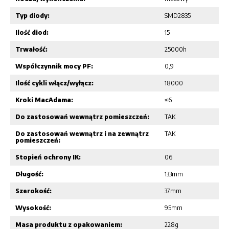
Typ diody:
SMD2835
Ilość diod:
15
Trwałość:
25000h
Współczynnik mocy PF:
0,9
Ilość cykli włącz/wyłącz:
18000
Kroki MacAdama:
≤6
Do zastosowań wewnątrz pomieszczeń:
TAK
Do zastosowań wewnątrz i na zewnątrz
TAK
pomieszczeń:
Stopień ochrony IK:
06
Długość:
133mm
Szerokość:
37mm
Wysokość:
95mm
Masa produktu z opakowaniem:
228g