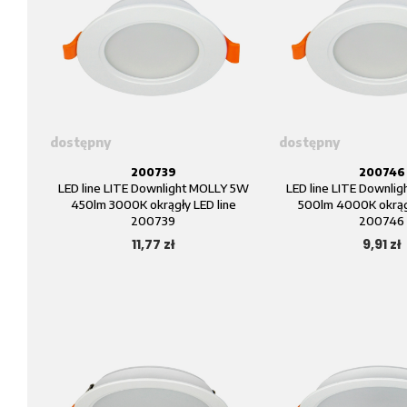
dostępny
dostępny
200739
200746
LED line LITE Downlight MOLLY 5W
LED line LITE Downli
450lm 3000K okrągły LED line
500lm 4000K okrągł
200739
200746
11,77 zł
9,91 zł