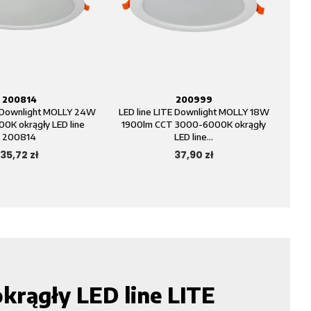
200814
200999
E Downlight MOLLY 24W
LED line LITE Downlight MOLLY 18W
0K okrągły LED line
1900lm CCT 3000-6000K okrągły
200814
LED line...
35,72 zł
37,90 zł
rągły LED line LITE