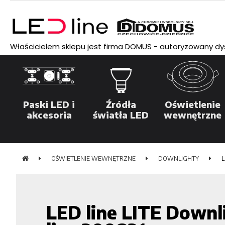
Właścicielem sklepu jest firma DOMUS - autoryzowany dyst
Paski LED i
Źródła
Oświetlenie
akcesoria
światła LED
wewnętrzne
OŚWIETLENIE WEWNĘTRZNE
DOWNLIGHTY
L
LED line LITE Down