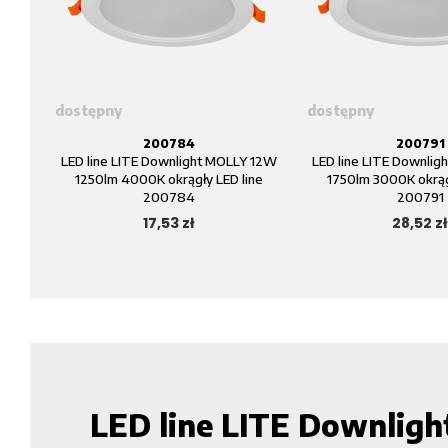
dostępny
dostępny
200784
200791
LED line LITE Downlight MOLLY 12W
LED line LITE Downli
1250lm 4000K okrągły LED line
1750lm 3000K okrąg
200784
200791
17,53 zł
28,52 z
LED line LITE Downlig