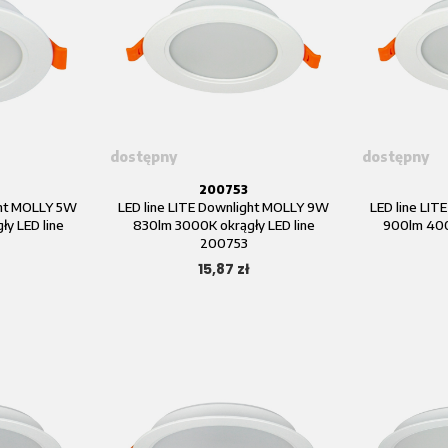
dostępny
dostępny
200753
ght MOLLY 5W
LED line LITE Downlight MOLLY 9W
LED line LI
y LED line
830lm 3000K okrągły LED line
900lm 400
200753
15,87 zł