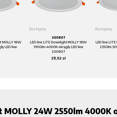
dostępny
dostępny
200807
ght MOLLY 18W
LED line LITE Downlight MOLLY 18W
LED line LIT
ły LED line
1900lm 4000K okrągły LED line
2350lm 300
200807
ł
28,52 zł
ht MOLLY 24W 2550lm 4000K ok