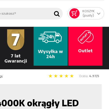
KOSZYK
(pusty)
Outlet
Wysyłka w
7 lat
24h
Gwarancji
Ocena:
4.97/5
21
4000K okrągły LED