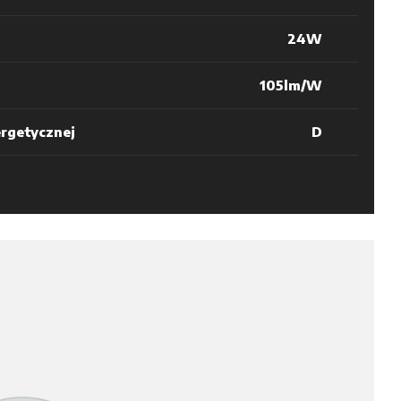
24W
105lm/W
ergetycznej
D