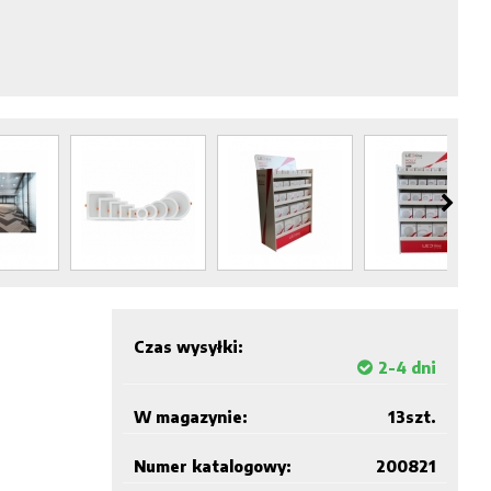
Czas wysyłki:
2-4 dni
W magazynie:
13
szt.
Numer katalogowy:
200821