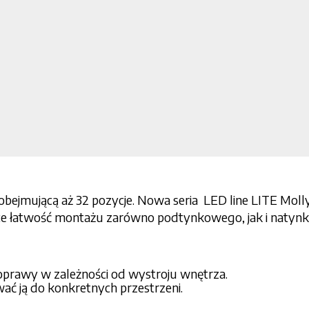
ejmującą aż 32 pozycje. Nowa seria LED line LITE Molly 
ące łatwość montażu zarówno podtynkowego, jak i natyn
oprawy w zależności od wystroju wnętrza.
ć ją do konkretnych przestrzeni.