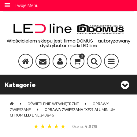
Twoje Menu
Właścicielem sklepu jest firma DOMUS - autoryzowany
dystrybutor marki LED line
0
Kategorie
OŚWIETLENIE WEWNĘTRZNE
OPRAWY
ZWIESZANE
OPRAWA ZWIESZANA 1XE27 ALUMINIUM
CHROM LED LINE 249846
Ocena:
4.97/5