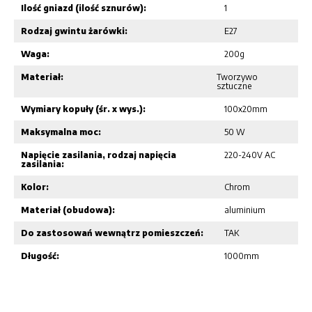
Ilość gniazd (ilość sznurów):
1
Rodzaj gwintu żarówki:
E27
Waga:
200g
Materiał:
Tworzywo
sztuczne
Wymiary kopuły (śr. x wys.):
100x20mm
Maksymalna moc:
50 W
Napięcie zasilania, rodzaj napięcia
220-240V AC
zasilania:
Kolor:
Chrom
Materiał (obudowa):
aluminium
Do zastosowań wewnątrz pomieszczeń:
TAK
Długość:
1000mm