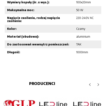
Wymiary kopuły (śr. x wys.):
100x20mm
Maksymalna moc:
50 W
Napięcie zasilania, rodzaj napięcia
220-240V AC
zasilania:
Kolor:
Czarny
Materiał (obudowa):
aluminium
Do zastosowań wewnątrz pomieszczeń:
TAK
Długość:
1000mm
PRODUCENCI